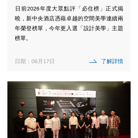
新中央酒店連續兩年榮登大
評「必住榜」
​日前2026年度大眾點評「必住榜」
曉，新中央酒店憑藉卓越的空間美學